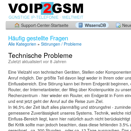
Support-Center-Startseite
WissensDB
Neue
Häufig gestellte Fragen
Alle Kategorien
»
Störungen / Probleme
Technische Probleme
Zuletzt aktualisiert vor 8 Jahren
Eine Vielzahl von technischen Geräten, Stellen oder Komponente
Anruf möglich. Der größte Teil davon liegt weder in Ihrem oder u
Einflussbereich. Eine Störung kann bei Ihrem Endgerät beginnen
Router, der Internetanbieter, der Weg über Knotenpunkte zu uns
Rechenzentrum - hier wieder ein Router, ein Endgerät in Form eine
und erst jetzt geht der Anruf auf die Reise zum Ziel.
In 96,5% der Zeit läuft alles planmäßig und störungsfrei - zumindes
gemessene Zuverlässigkeit unseres Systems. Technik, welche nic
Einfluss-Bereich liegt, kann hier natürlich auch nicht berücksichtig
Bei Kritik sollte man jedoch beachten, dass diese fehlenden 3.5% 
gerechnet - ca. 300 Stunden - oder ca. 12 Tage ausmachen. Das